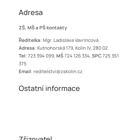
Adresa
ZŠ, MŠ a PŠ kontakty
Ředitelka
: Mgr. Ladislava Vavrincová
Adresa
: Kutnohorská 179, Kolín IV, 280 02
Tel
: 723 394 099,
MŠ
724 126 334,
SPC
725 351
375
Email
: reditelstvi@zskolin.cz
Ostatní informace
Ochrana osobních údajů
GDPR
Prohlášení o přístupnosti webových stránek
Zásady cookies
Zřizovatel