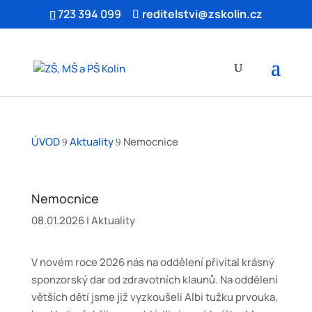
Skip to content
723 394 099
reditelstvi@zskolin.cz
ÚVOD
Aktuality
Nemocnice
9
9
Nemocnice
08.01.2026
|
Aktuality
V novém roce 2026 nás na oddělení přivítal krásný
sponzorský dar od zdravotních klaunů. Na oddělení
větších dětí jsme již vyzkoušeli Albi tužku prvouka,