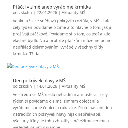
Ptáčci v zimě aneb vyrábíme krmítka
od
zskolin
|
22.01.2026
|
Aktuality MŠ
Venku už sice sněhová pokrývka roztála, v MŠ si ale
celý týden povídáme o zimě a to hlavně o tom, jak ji
prožívají ptáčkové. Povídáme si o tom, co jedí a kde
vlastně bydlí. No a protože ptáčkům můžeme pomoci
například dokrmováním, vyráběly všechny třídy
krmítka. Třída...
Den pokrývek hlavy v MŠ
od
zskolin
|
14.01.2026
|
Aktuality MŠ
Ve středu se MŠ nesla netradiční atmosféra - celý
týden si povídáme o zimě, zimním oblečení a
vyrábíme samé čepice a rukavice. Proto nás ani den
netradičních pokrývek hlavy nijak nepřekvapil.
Všechny třídy se toho zhostily s náležitou vervou a
výsledek se jim náramně...