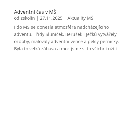
Adventní čas v MŠ
od
zskolin
|
27.11.2025
|
Aktuality MŠ
I do MŠ se donesla atmosféra nadcházejícího
adventu. Třídy Sluníček, Berušek i Ježků vytvářely
ozdoby, malovaly adventní věnce a pekly perníčky.
Byla to velká zábava a moc jsme si to všichni užili.