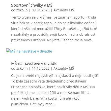
Sportovní chvilky v MŠ
od
zskolin
|
09.01.2026
|
Aktuality MŠ
Tento týden se v MŠ nesl ve znamení sportu – třída
Sluníček se v pátek zapojila do celoškolního cvičení,
které si všichni moc užili! Třídy Berušek a Ježků také
nezahálely a procvičily svoji koordinaci a obratnost
překážkovou dráhou. Největší úspěch měla nová...
MŠ na návštěvě v divadle
od
zskolin
|
11.12.2025
|
Aktuality MŠ
Co je na světě nejbystřejší, nejsladší a nejmoudřejší?
To byla zásadní věta divadelního představení
Princezna Koloběžka, které navštívily děti z MŠ. Na
pohádku jsme se moc těšili a moc se nám líbila,
nejen kvůli barevným kostýmům ale i kvůli
písničkám. Děti byly moc...