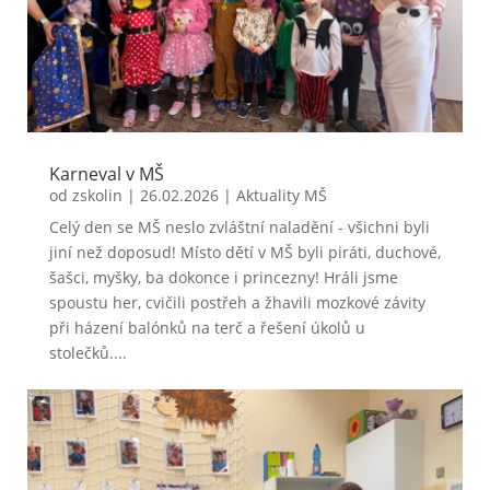
Karneval v MŠ
od
zskolin
|
26.02.2026
|
Aktuality MŠ
Celý den se MŠ neslo zvláštní naladění - všichni byli
jiní než doposud! Místo dětí v MŠ byli piráti, duchové,
šašci, myšky, ba dokonce i princezny! Hráli jsme
spoustu her, cvičili postřeh a žhavili mozkové závity
při házení balónků na terč a řešení úkolů u
stolečků....