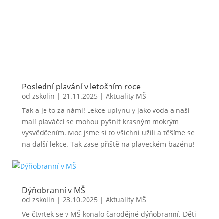
Poslední plavání v letošním roce
od
zskolin
|
21.11.2025
|
Aktuality MŠ
Tak a je to za námi! Lekce uplynuly jako voda a naši
malí plaváčci se mohou pyšnit krásným mokrým
vysvědčením. Moc jsme si to všichni užili a těšíme se
na další lekce. Tak zase příště na plaveckém bazénu!
Dýňobranní v MŠ
od
zskolin
|
23.10.2025
|
Aktuality MŠ
Ve čtvrtek se v MŠ konalo čarodějné dýňobranní. Děti