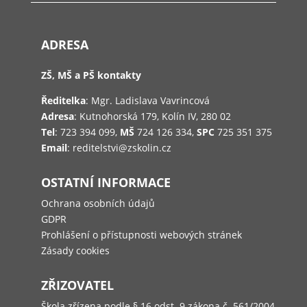
ADRESA
ZŠ, MŠ a PŠ kontakty
Ředitelka
: Mgr. Ladislava Vavrincová
Adresa
: Kutnohorská 179, Kolín IV, 280 02
Tel
: 723 394 099,
MŠ
724 126 334,
SPC
725 351 375
Email
: reditelstvi@zskolin.cz
OSTATNÍ INFORMACE
Ochrana osobních údajů
GDPR
Prohlášení o přístupnosti webových stránek
Zásady cookies
ZŘIZOVATEL
Škola zřízena podle § 16 odst. 9 zákona č. 561/2004