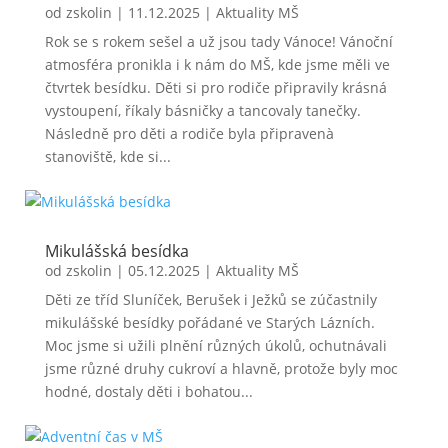
od
zskolin
|
11.12.2025
|
Aktuality MŠ
Rok se s rokem sešel a už jsou tady Vánoce! Vánoční
atmosféra pronikla i k nám do MŠ, kde jsme měli ve
čtvrtek besídku. Děti si pro rodiče připravily krásná
vystoupení, říkaly básničky a tancovaly tanečky.
Následně pro děti a rodiče byla připravenà
stanoviště, kde si...
Mikulášská besídka
od
zskolin
|
05.12.2025
|
Aktuality MŠ
Děti ze tříd Sluníček, Berušek i Ježků se zúčastnily
mikulášské besídky pořádané ve Starých Lázních.
Moc jsme si užili plnění různých úkolů, ochutnávali
jsme různé druhy cukroví a hlavně, protože byly moc
hodné, dostaly děti i bohatou...