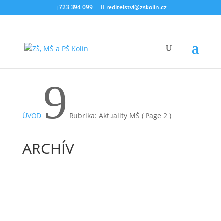
723 394 099
reditelstvi@zskolin.cz
9
ÚVOD
Rubrika: Aktuality MŠ
( Page 2 )
ARCHÍV