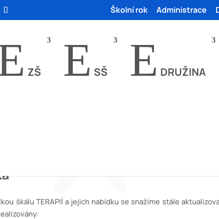
Školní rok
Administrace
E
E
E
ZŠ
SŠ
DRUŽINA
ká
kou škálu TERAPIÍ a jejich nabídku se snažíme stále aktualizo
realizovány: