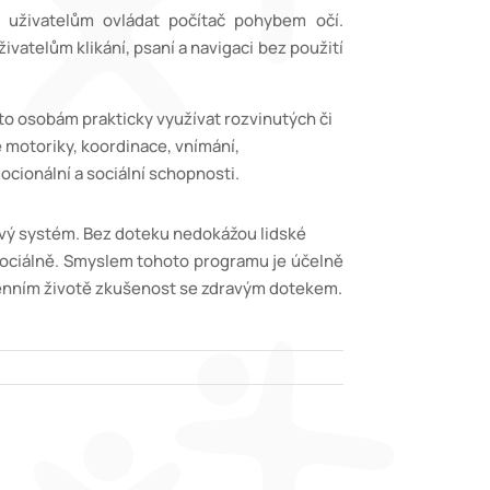
e uživatelům ovládat počítač pohybem očí.
lům klikání, psaní a navigaci bez použití
mto osobám prakticky využívat rozvinutých či
emné motoriky, koordinace, vnímání,
ocionální a sociální schopnosti.
ervový systém. Bez doteku nedokážou lidské
Smyslem tohoto programu je účelně
otě zkušenost se zdravým dotekem.