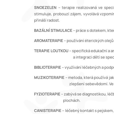
SNOEZELEN
– terapie realizovaná ve speci
stimuluje, probouzí zájem, vyvolává vzpomínk
přináší radost.
BAZÁLNÍ STIMULACE
– práce s dotekem, kte
AROMATERAPIE
– používání éterických olejů
TERAPIE LOUTKOU
– specifická edukační a a
a integraci dětí se speciální
BIBLIOTERAPIE
– využívání léčebných a podp
MUZIKOTERAPIE
– metoda, která používá jak
zlepšení sebevědomí. Ve formě zvukote
FYZIOTERAPIE
– zabývá se diagnostikou, l
plochách.
CANISTERAPIE
– léčebný kontakt s pejske