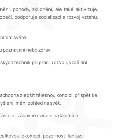
ění, pohody, zklidnění, ale také aktivizuje,
zpečí, podporuje socializaci a rozvoj vztahů,
kolním světě.
u poznávání nebo zdraví.
ářských technik při práci, rozvoji, vzdělání
schopna zlepšit tělesnou kondici, přispět ke
ní, mění pohled na svět.
součástí je i zábavné cvičení na labilních
jet celkovou lokomoci, pozornost, fantazii