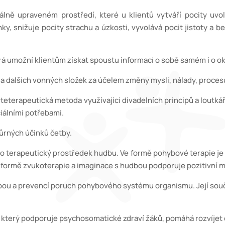
álně upraveném prostředí, které u klientů vytváří pocity uvoln
y, snižuje pocity strachu a úzkosti, vyvolává pocit jistoty a be
rá umožní klientům získat spoustu informací o sobě samém i o o
 a dalších vonných složek za účelem změny mysli, nálady, proces
rteterapeutická metoda využívající divadelních principů a loutk
mi potřebami.
ůrných účinků četby.
o terapeutický prostředek hudbu. Ve formě pohybové terapie je 
rapie a imaginace s hudbou podporuje pozitivní myšle
éčbou a prevencí poruch pohybového systému organismu. Její 
m, který podporuje psychosomatické zdraví žáků, pomáhá rozví