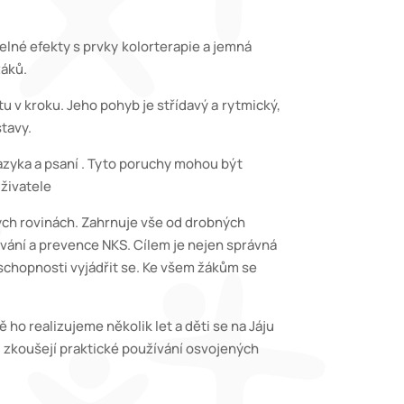
ětelné efekty s prvky kolorterapie a jemná
áků.
u v kroku. Jeho pohyb je střídavý a rytmický,
tavy.
, jazyka a psaní . Tyto poruchy mohou být
živatele
kových rovinách. Zahrnuje vše od drobných
 a prevence NKS. Cílem je nejen správná
schopnosti vyjádřit se. Ke všem žákům se
 ho realizujeme několik let a děti se na Jáju
i zkoušejí praktické používání osvojených