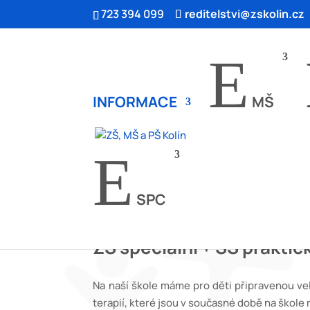
723 394 099
reditelstvi@zskolin.cz
E
INFORMACE
MŠ
9
E
ÚVOD
TERAPIE
TERAPIE
SPC
ZŠ speciální + SŠ praktic
Na naší škole máme pro děti připravenou vel
terapií, které jsou v současné době na škole 