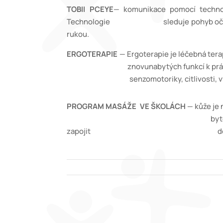
TOBII PCEYE
— k
omunikace pomocí techno
Technologie sleduje pohyb očí a překládá
rukou.
ERGOTERAPIE
—
Ergoterapie je léčebná ter
znovunabytých funkcí k práci, zába
senzomotoriky, citlivosti,
PROGRAM MASÁŽE VE ŠKOLÁCH
— kůže je 
bytosti přežít či vyvíjet se zdr
zapojit dotek do školského systé