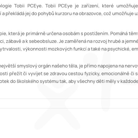
logie Tobii PCEye.
Tobii PCEye je zařízení, které umožňuj
 jej do pohybů kurzoru na obrazovce, což umožňuje uživate
apie, která je primárně určena osobám s postižením. Pomáhá tě
vě a k sebeobsluze. Je zaměřená na rozvoj hrubé a j
 vytrvalosti, výkonnosti mozkových funkcí a také na psychické, em
největší smyslový orgán našeho těla, je přímo napojena na n
avou cestou fyzicky, emocionálně či sociálně. 
mu tak, aby všechny děti měly v každodenním živ