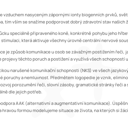
 se vzduchem nasyceným zápornými ionty biogenních prvků, sv
žíme podporovat dobrý zdravotní stav našich ž
můcku speciálně připraveného koně
, konkrétně pohybu jeho hřbet
aci, která aktivuje
všechny úrovně centrální nervové sous
ace
je způsob komunikace u osob se závažným postižením řeči
jevy těchto poruch a postižení a využívá všech schopností u
atikou narušené komunikační schopnosti (NKS) ve všech jazy
 a nemluvnost. Předmětem logopedie je vznik, eliminování
rozumění řeči, slovní zásoby, gramatické stránky řeči a 
le jejich potřeb.
o podpora AAK (alternativní a augmentativní komunikace). Úspěšně
vou formou modelujeme situace ze života, na kterých si žác