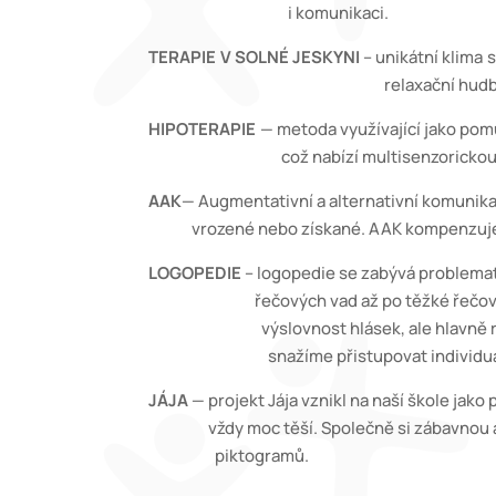
i komunikaci.
TERAPIE V SOLNÉ JESKYNI
– unikátní klima
relaxační hudba, tím vším se sna
HIPOTERAPIE
—
metoda využívající jako po
což nabízí multisenzorickou stimul
AA
K
—
Augmentativní a alternativní komunik
vrozené nebo získané. AAK kompenzuje pro
LOGOPEDIE
– logopedie se zabývá problem
řečových vad až po těžké řečové poruchy
výslovnost hlásek, ale hlavně rozvoj po
snažíme přistupovat individuálně d
JÁJA
— projekt Jája vznikl na naší škole jak
vždy moc těší. Společně si zábavnou a hra
piktogramů.