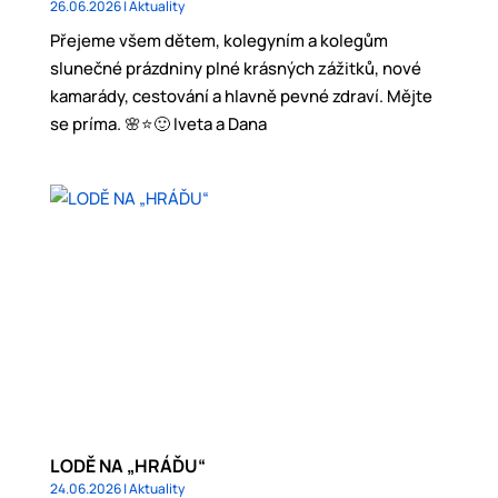
26.06.2026
|
Aktuality
Přejeme všem dětem, kolegyním a kolegům
slunečné prázdniny plné krásných zážitků, nové
kamarády, cestování a hlavně pevné zdraví. Mějte
se príma. 🌸⭐️🙂 Iveta a Dana
LODĚ NA „HRÁĎU“
24.06.2026
|
Aktuality