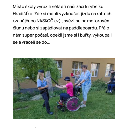
Místo školy vyrazili někteří naši žáci k rybníku
Hradišťko. Zde si mohli vyzkoušet jízdu na raftech
(zapůjčeno NASKOČ.cz) , svézt se na motorovém
člunu nebo si zapádlovat na paddleboardu. Přálo
nám super počasí, opekli jsme si i buřty, vykoupali
se a vraceli se do...