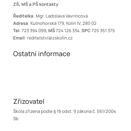
ZŠ, MŠ a PŠ kontakty
Ředitelka
: Mgr. Ladislava Vavrincová
Adresa
: Kutnohorská 179, Kolín IV, 280 02
Tel
: 723 394 099,
MŠ
724 126 334,
SPC
725 351 375
Email
: reditelstvi@zskolin.cz
Ostatní informace
Ochrana osobních údajů
GDPR
Prohlášení o přístupnosti webových stránek
Zásady cookies
Zřizovatel
Škola zřízena podle § 16 odst. 9 zákona č. 561/2004
Sb