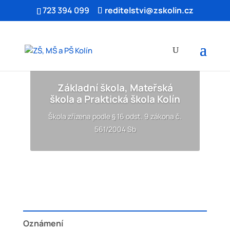
723 394 099
reditelstvi@zskolin.cz
Základní škola, Mateřská
škola a Praktická škola Kolín
Škola zřízena podle § 16 odst. 9 zákona č.
561/2004 Sb
Oznámení