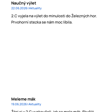
Naučný výlet
22.06.2026
|
Aktuality
2.C vyjela na výlet do minulosti do Železných hor.
Prvohorní stezka se nám moc líbila.
Meleme mák
19.06.2026
|
Aktuality
Žáci si v 2.C vyzkoušeli, jak se mele mák. Skvělá