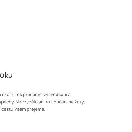
roku
i školní rok předáním vysvědčení a
úspěchy. Nechybělo ani rozloučení se žáky,
ní cestu.Všem přejeme...