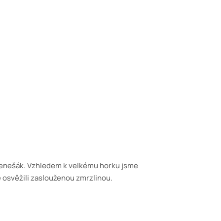
ka Benešák. Vzhledem k velkému horku jsme
e osvěžili zaslouženou zmrzlinou.