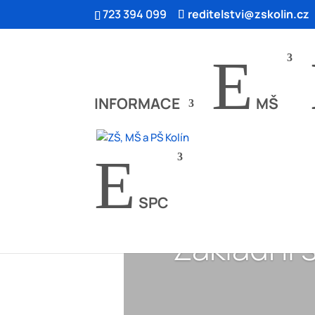
723 394 099
reditelstvi@zskolin.cz
E
INFORMACE
MŠ
E
SPC
Základní 