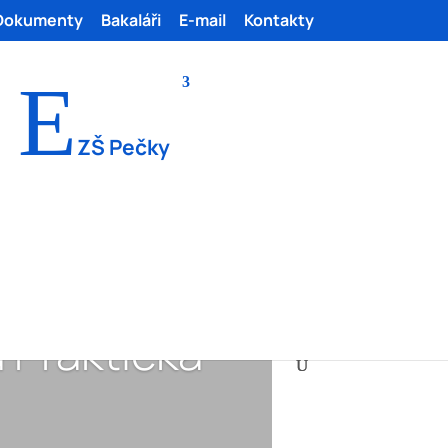
Dokumenty
Bakaláři
E-mail
Kontakty
E
ZŠ Pečky
 Praktická