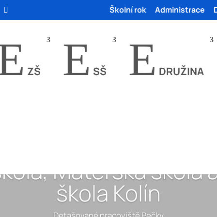
Školní rok
Administrace
E
E
E
ZŠ
SŠ
DRUŽINA
škola, Mateřská škola a
škola Kolín
Detašované pracoviště Pečky