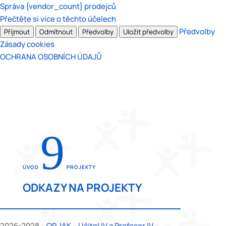
Správa {vendor_count} prodejců
Přečtěte si více o těchto účelech
Předvolby
Příjmout
Odmítnout
Předvolby
Uložit předvolby
Zásady cookies
OCHRANA OSOBNÍCH ÚDAJŮ
9
ÚVOD
PROJEKTY
ODKAZY NA PROJEKTY
2026-2028 –
OP JAK – Učitel IV a Profesor IV –