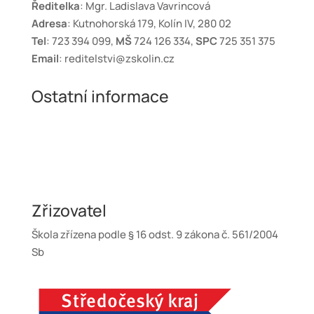
Ředitelka
: Mgr. Ladislava Vavrincová
Adresa
: Kutnohorská 179, Kolín IV, 280 02
Tel
: 723 394 099,
MŠ
724 126 334,
SPC
725 351 375
Email
: reditelstvi@zskolin.cz
Ostatní informace
Ochrana osobních údajů
GDPR
Prohlášení o přístupnosti webových stránek
Zásady cookies
Zřizovatel
Škola zřízena podle § 16 odst. 9 zákona č. 561/2004
Sb