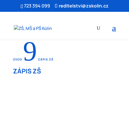
723 394 099
reditelstvi@zskolin.cz
9
ÚVOD
ZÁPIS ZŠ
ZÁPIS ZŠ