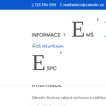
723 394 099
reditelstvi@zskolin.cz
E
INFORMACE
MŠ
9
E
ÚVOD
ZŠ (zřízena podle § 16 odst. 9 zá
SPECIFIKUM VÝUKY
SPC
Informace
Základní škola se zabývá výchovou a vzdělá