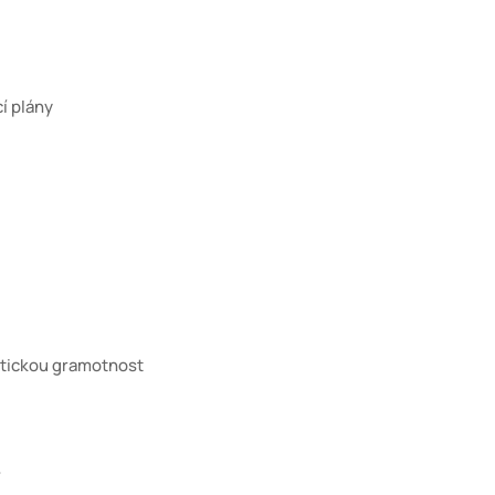
cí plány
tickou gramotnost
.