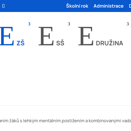
Školní rok
Administrace
E
E
E
ZŠ
SŠ
DRUŽINA
kona č. 561/2004 Sb)
váním žáků s lehkým mentálním postižením a kombinovanými vad