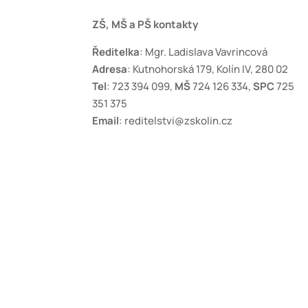
ZŠ, MŠ a PŠ kontakty
Ředitelka
: Mgr. Ladislava Vavrincová
Adresa
: Kutnohorská 179, Kolín IV, 280 02
Tel
: 723 394 099,
MŠ
724 126 334,
SPC
725
351 375
Email
: reditelstvi@zskolin.cz