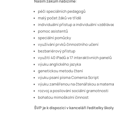
Našim žákům nabízíme
:
péči speciálních pedagogů
malý počet žáků ve třídě
individuální přístup a individuální vzděláva
pomoc asistentů
speciální pomůcky
využívání prvků činnostního učení
bezbariérový přístup
využití 40 iPadů a 17 interaktivních panelů
výuku anglického jazyka
genetickou metodu čtení
výuku psaní písma Comenia Script
výuku zaměřenou na čtenářskou a matema
rozvoj a posilování sociální gramotnosti
bohatou mimoškolní činnost
ŠVP je k dispozici v kanceláři ředitelky školy