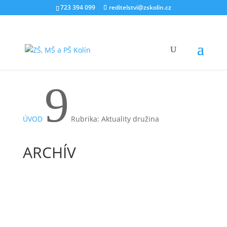
723 394 099
reditelstvi@zskolin.cz
9
ÚVOD
Rubrika: Aktuality družina
ARCHÍV