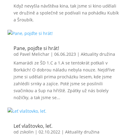
Když nevyšla návštěva kina, tak jsme si kino udělali
ve družině a společně se podívali na pohádku Kubík
a Šroubík.
Pane, pojďte si hrát!
od
Pavel Melichar
|
06.06.2023
|
Aktuality družina
Kamarádi ze ŠD 1.C a 1.A se tentokrát potkali v
Borkách! O dobrou náladu nebyla nouze. Nejdříve
jsme si udělali prima procházku lesem, kde jsme
zahlédli srnky a zajíce. Poté jsme se posilnili
svačinkou a šup na hřiště. Zpátky už nás bolely
nožičky, a tak jsme se...
Leť vlaštovko, leť.
od
zskolin
|
02.10.2022
|
Aktuality družina