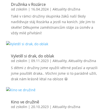
Družinka v Rozárce
od
zskolin
|
16.04.2024
|
Aktuality družina
Také v rámci družiny skupinka žáků naší školy
navštěvuje stáj Rozárka a jezdí na koních. Jde jim to
skvěle! Děkujeme zaměstnancům stáje za úsměv a
vždy milé přivítání!
Vyletěl si drak, do oblak
od
zskolin
|
09.11.2023
|
Aktuality
,
Aktuality družina
S dětmi z družiny jsme využili větrné počasí a vyrazili
jsme pouštět draka.. Všichni jsme si to parádně užili,
drak nám krásně létal na obloze 🤩
Kino ve družině
od
zskolin
|
20.10.2023
|
Aktuality družina