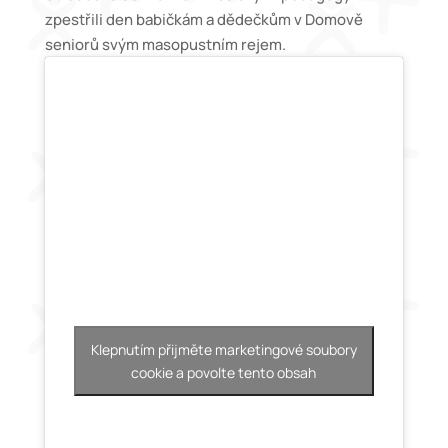
zpestřili den babičkám a dědečkům v Domově
seniorů svým masopustním rejem.
Klepnutím přijměte marketingové soubory
cookie a povolte tento obsah