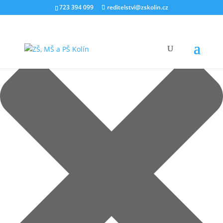
Spravovat souhlas s cookies
723 394 099
reditelstvi@zskolin.cz