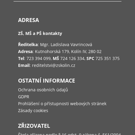
ADRESA
ZŠ, MŠ a PŠ kontakty
Ředitelka
: Mgr. Ladislava Vavrincová
Adresa
: Kutnohorská 179, Kolín IV, 280 02
Tel
: 723 394 099,
MŠ
724 126 334,
SPC
725 351 375
Email
: reditelstvi@zskolin.cz
OSTATNÍ INFORMACE
Ochrana osobních údajů
GDPR
Prohlášení o přístupnosti webových stránek
Zásady cookies
ZŘIZOVATEL
Škola zřízena podle § 16 odst. 9 zákona č. 561/2004