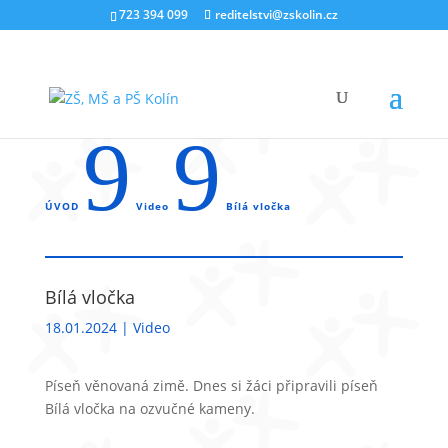
723 394 099
reditelstvi@zskolin.cz
9
9
ÚVOD
Video
Bílá vločka
Bílá vločka
18.01.2024
|
Video
Píseň věnovaná zimě. Dnes si žáci připravili píseň
Bílá vločka na ozvučné kameny.