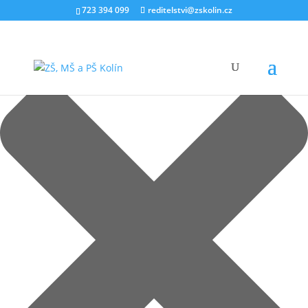
Spravovat souhlas s cookies
723 394 099
reditelstvi@zskolin.cz