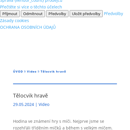
Správa {vendor_count} prodejců
Přečtěte si více o těchto účelech
Předvolby
Příjmout
Odmítnout
Předvolby
Uložit předvolby
Zásady cookies
OCHRANA OSOBNÍCH ÚDAJŮ
ÚVOD
Video
Tělocvik hravě
9
9
Tělocvik hravě
29.05.2024
|
Video
Hodina ve známení hry s míči. Nejprve jsme se
rozehřáli tříděním míčků a během s velkým míčem.