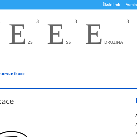
Školní rok
Admin
E
E
E
ZŠ
SŠ
DRUŽINA
 komunikace
kace