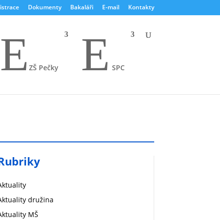
istrace
Dokumenty
Bakaláři
E-mail
Kontakty
E
E
ZŠ Pečky
SPC
Rubriky
Aktuality
Aktuality družina
Aktuality MŠ