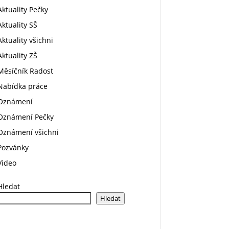
Aktuality Pečky
Aktuality SŠ
Aktuality všichni
Aktuality ZŠ
Měsíčník Radost
Nabídka práce
Oznámení
Oznámení Pečky
Oznámení všichni
Pozvánky
Video
Hledat
Hledat