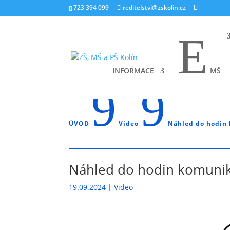
723 394 099
reditelstvi@zskolin.cz
E
INFORMACE
MŠ
9
9
ÚVOD
Video
Náhled do hodin
Náhled do hodin komuni
19.09.2024
|
Video