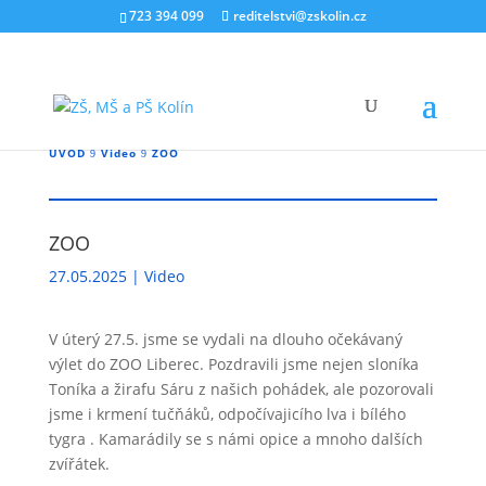
723 394 099
reditelstvi@zskolin.cz
ÚVOD
Video
ZOO
9
9
ZOO
27.05.2025
|
Video
V úterý 27.5. jsme se vydali na dlouho očekávaný
výlet do ZOO Liberec. Pozdravili jsme nejen sloníka
Toníka a žirafu Sáru z našich pohádek, ale pozorovali
jsme i krmení tučňáků, odpočívajicího lva i bílého
tygra . Kamarádily se s námi opice a mnoho dalších
zvířátek.