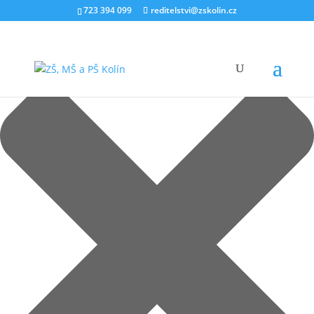
Spravovat souhlas s cookies
723 394 099
reditelstvi@zskolin.cz