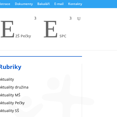
istrace
Dokumenty
Bakaláři
E-mail
Kontakty
E
E
ZŠ Pečky
SPC
Rubriky
Aktuality
Aktuality družina
Aktuality MŠ
Aktuality Pečky
Aktuality SŠ