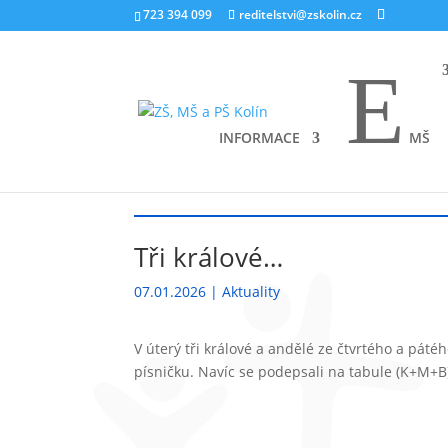
723 394 099
reditelstvi@zskolin.cz
E
INFORMACE
MŠ
ÚVOD
Aktuality
Tři králové…
9
9
Tři králové…
07.01.2026
|
Aktuality
V úterý tři králové a andělé ze čtvrtého a pátého
písničku. Navíc se podepsali na tabule (K+M+B) 