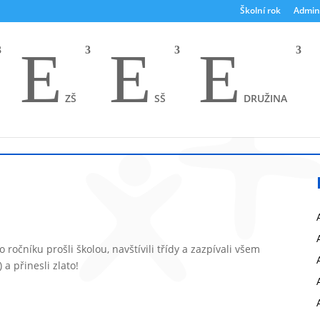
Školní rok
Admin
E
E
E
ZŠ
SŠ
DRUŽINA
 ročníku prošli školou, navštívili třídy a zazpívali všem
a přinesli zlato!