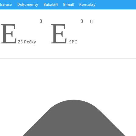
istrace
Dokumenty
Bakaláři
E-mail
Kontakty
E
E
ZŠ Pečky
SPC