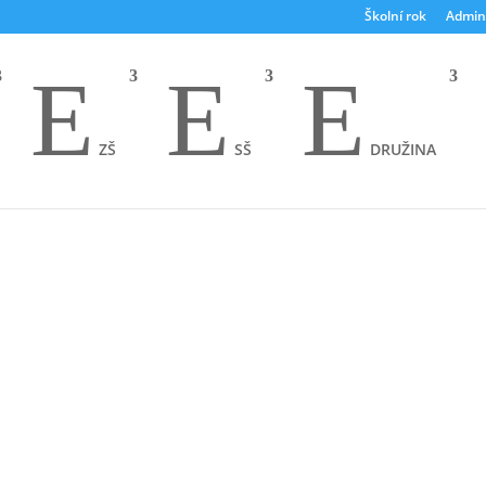
Školní rok
Admin
E
E
E
ZŠ
SŠ
DRUŽINA