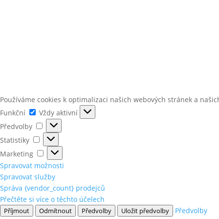
Používáme cookies k optimalizaci našich webových stránek a našic
Funkční
Funkční
Vždy aktivní
Předvolby
Předvolby
Statistiky
Statistiky
Marketing
Marketing
Spravovat možnosti
Spravovat služby
Správa {vendor_count} prodejců
Přečtěte si více o těchto účelech
Předvolby
Příjmout
Odmítnout
Předvolby
Uložit předvolby