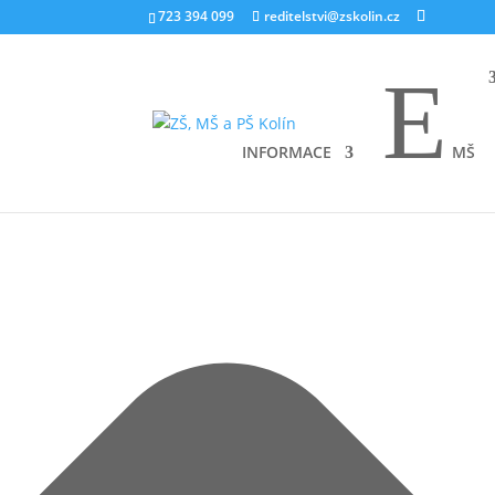
Spravovat souhlas s cookies
723 394 099
reditelstvi@zskolin.cz
E
INFORMACE
MŠ