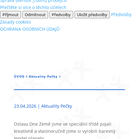
Správa {vendor_count} prodejců
Přečtěte si více o těchto účelech
Předvolby
Příjmout
Odmítnout
Předvolby
Uložit předvolby
Zásady cookies
OCHRANA OSOBNÍCH ÚDAJŮ
ÚVOD
Aktuality Pečky
9
9
23.04.2026
|
Aktuality Pečky
Oslavu Dne Země jsme ve speciální třídě pojali
kreativně a vlastnoručně jsme si vyrobili barevný
model planety.