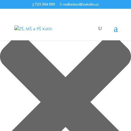
Spravovat souhlas s cookies
723 394 099
reditelstvi@zskolin.cz