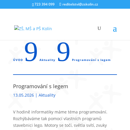
723 394 099
reditelstvi@zskolin.cz
9
9
ÚVOD
Aktuality
Programování s legem
Programování s legem
13.05.2026
|
Aktuality
V hodině informatiky máme téma programování.
Rozhýbáváme tak pomocí vlastních programů
stavebnici lego. Motory se točí, světla svítí, zvuky