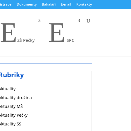
istrace
Dokumenty
Bakaláři
E-mail
Kontakty
E
E
ZŠ Pečky
SPC
Rubriky
Aktuality
Aktuality družina
Aktuality MŠ
Aktuality Pečky
Aktuality SŠ