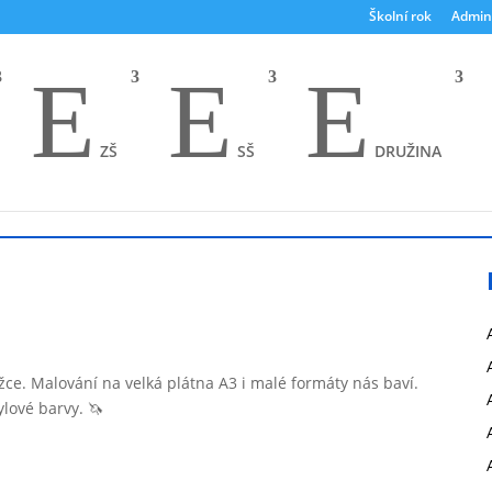
Školní rok
Admin
E
E
E
ZŠ
SŠ
DRUŽINA
ce. Malování na velká plátna A3 i malé formáty nás baví.
lové barvy. 🦄