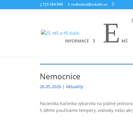
723 394 099
reditelstvi@zskolin.cz
E
INFORMACE
MŠ
ÚVOD
Aktuality
Nemocnice
9
9
Nemocnice
26.05.2026
|
Aktuality
Pacientka Kačenka vybarvila na plátně jednorož
S dětmi používáme tempery, vodovky nebo akry