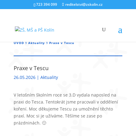
723 394 099
reditelstvi@zskolin.cz
ÚVOD
Aktuality
Praxe v Tescu
9
9
Praxe v Tescu
26.05.2026
|
Aktuality
V letošním školním roce se 3.D vydala naposled na
praxi do Tesca. Tentokrát jsme pracovali v oddělení
koření. Moc děkujeme Tescu za umožnění těchto
praxí. Moc si je užíváme. Těšíme se zase po
prázdninách. 🙂