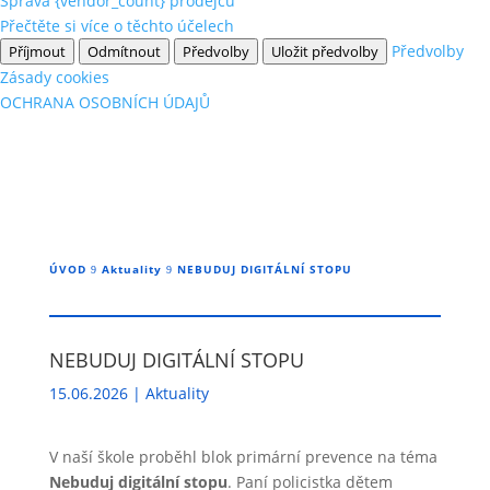
Správa {vendor_count} prodejců
Přečtěte si více o těchto účelech
Předvolby
Příjmout
Odmítnout
Předvolby
Uložit předvolby
Zásady cookies
OCHRANA OSOBNÍCH ÚDAJŮ
ÚVOD
Aktuality
NEBUDUJ DIGITÁLNÍ STOPU
9
9
NEBUDUJ DIGITÁLNÍ STOPU
15.06.2026
|
Aktuality
V naší škole proběhl blok primární prevence na téma
Nebuduj digitální stopu
. Paní policistka dětem