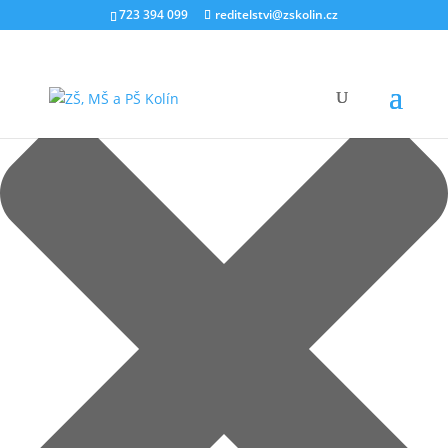
Spravovat souhlas s cookies
723 394 099
reditelstvi@zskolin.cz