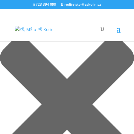
Spravovat souhlas s cookies
723 394 099
reditelstvi@zskolin.cz